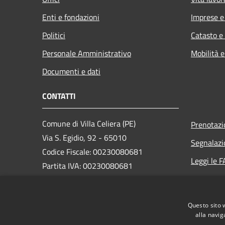
Enti e fondazioni
Imprese 
Politici
Catasto e
Personale Amministrativo
Mobilità e
Documenti e dati
CONTATTI
Comune di Villa Celiera (PE)
Prenotaz
Via S. Egidio, 92 - 65010
Segnalazi
Codice Fiscale: 00230080681
Leggi le 
Partita IVA: 00230080681
Richiesta
PEC:
info@pec.comune.villaceliera.pe.it
Questo sito 
Centralino Unico: +39 085 846106
alla navig