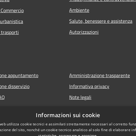
Ambiente
e Commercio
Salute, benessere e assistenza
 urbanistica
Autorizzazioni
 trasporti
ione appuntamento
Amministrazione trasparente
one disservizio
Informativa privacy
FAQ
Note legali
 assistenza
Dichiarazione di accessibilità
Informazioni sui cookie
web utilizza cookie tecnici e assimilati strettamente necessari al corretto fu
azione del sito, nonché un cookie tecnico analitico al solo fine di elaborare i
statistiche, aggregate e anonime.