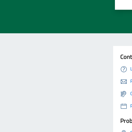
Cont
Prob