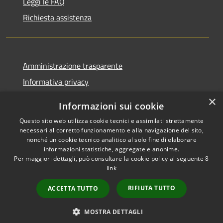
Leggi le FAQ
Richiesta assistenza
Amministrazione trasparente
Informativa privacy
Note legali
×
Informazioni sui cookie
Dichiarazione di accessibilità
Questo sito web utilizza cookie tecnici e assimilati strettamente
necessari al corretto funzionamento e alla navigazione del sito,
nonché un cookie tecnico analitico al solo fine di elaborare
informazioni statistiche, aggregate e anonime.
Per maggiori dettagli, può consultare la cookie policy al seguente
8
RSS
Copyright © 2026 • Comune di
link
Accessibilità
Villa Celiera • Powered by
Privacy
Municipium
Accesso
•
RIFIUTA TUTTO
ACCETTA TUTTO
Cookie
redazione
Mappa del sito
MOSTRA DETTAGLI